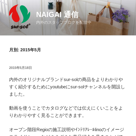
コ
ン
NAIGAI 通信
テ
内外のスタッフブログを配信中
ン
ツ
へ
ス
月別: 2015年5月
キ
ッ
投
2015年5月18日
プ
稿
内外のオリジナルブランドsur-solの商品をよりわかりや
日:
すく紹介するためにyoutubeにsur-solチャンネルを開設し
ました。
動画を使うことでカタログなどでは伝えにくいことをよ
りわかりやすく見ることができます。
オープン階段Regioの施工説明やｲﾝﾃﾘｱﾚｰﾙlinoのイメージ