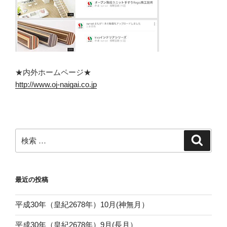
★内外ホームページ★
http://www.oj-naigai.co.jp
検
検
索
索:
最近の投稿
平成30年（皇紀2678年）10月(神無月）
平成30年（皇紀2678年）9月(長月）