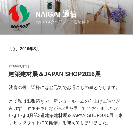
コ
ン
NAIGAI 通信
テ
内外のスタッフブログを配信中
ン
ツ
へ
ス
月別: 2016年3月
キ
ッ
投
2016年3月9日
プ
稿
建築建材展＆JAPAN SHOP2016展
日:
浅春の候、皆様にはお元気でお過ごしの事と存じます。
さて私は出張続きで、新ショールームの仕上げに時間が
割けず、ヤキモキしながら2月を過ごしておりましたが、
いよいよ3月第2週建築建材展＆JAPAN SHOP2016展（東
京ビックサイトにて開催）を迎えてしまいました。