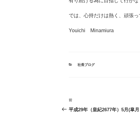
有り続ける為に目指して行かな
では、心持だけは熱く、頑張っ
Youichi Minamiura
カ
社長ブログ
テ
ゴ
リ
ー
投
前
過
稿
去
平成29年（皇紀2677年）5月(皐
の
ナ
投
ビ
稿