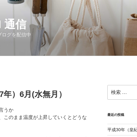
I 通信
ブログを配信中
検
77年）6月(水無月）
索:
言うか
最近の投稿
、このまま温度が上昇していくとどうな
平成30年（皇紀