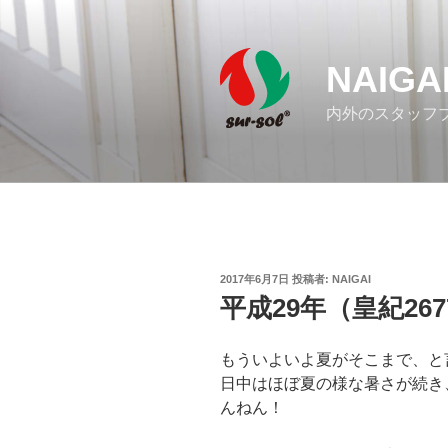
コ
ン
テ
NAIGA
ン
ツ
内外のスタッフ
へ
ス
キ
ッ
プ
投
2017年6月7日
投稿者:
NAIGAI
稿
平成29年（皇紀26
日:
もういよいよ夏がそこまで、と
日中はほぼ夏の様な暑さが続き
んねん！